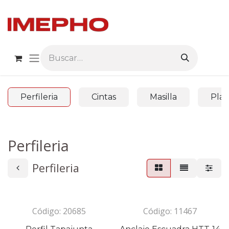
Ir al contenido
Perfileria
Cintas
Masilla
Plac
Perfileria
Perfileria
Código:
20685
Código:
11467