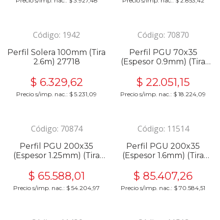
Precio s/imp. nac.:
$
3.927,48
Precio s/imp. nac.:
$
2.853,42
Código:
1942
Código:
70870
Perfil Solera 100mm (Tira
Perfil PGU 70x35
2.6m) 27718
(Espesor 0.9mm) (Tira
6m) 27448
$
6.329,62
$
22.051,15
Precio s/imp. nac.:
$
5.231,09
Precio s/imp. nac.:
$
18.224,09
Código:
70874
Código:
11514
Perfil PGU 200x35
Perfil PGU 200x35
(Espesor 1.25mm) (Tira
(Espesor 1.6mm) (Tira
6m) 27468
6m) 27466
$
65.588,01
$
85.407,26
Precio s/imp. nac.:
$
54.204,97
Precio s/imp. nac.:
$
70.584,51