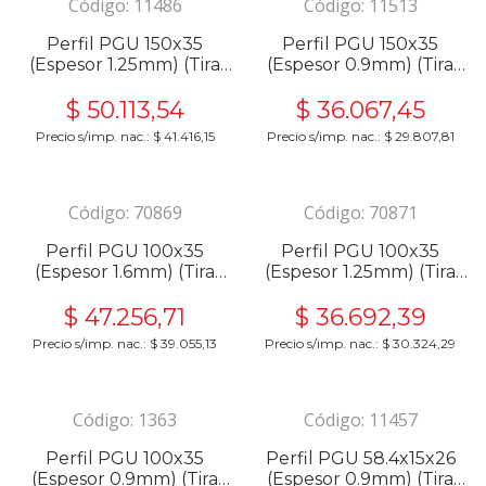
Código:
11486
Código:
11513
Perfil PGU 150x35
Perfil PGU 150x35
(Espesor 1.25mm) (Tira
(Espesor 0.9mm) (Tira
6m) 27462
6m) 27461
$
50.113,54
$
36.067,45
Precio s/imp. nac.:
$
41.416,15
Precio s/imp. nac.:
$
29.807,81
Código:
70869
Código:
70871
Perfil PGU 100x35
Perfil PGU 100x35
(Espesor 1.6mm) (Tira
(Espesor 1.25mm) (Tira
6m) 27456
6m) 27455
$
47.256,71
$
36.692,39
Precio s/imp. nac.:
$
39.055,13
Precio s/imp. nac.:
$
30.324,29
Código:
1363
Código:
11457
Perfil PGU 100x35
Perfil PGU 58.4x15x26
(Espesor 0.9mm) (Tira
(Espesor 0.9mm) (Tira