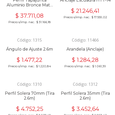
Perfil Tapajunta
Anclaje Escuadra HTT-14
Aluminio Bronce Mate
36mm (Tira 2.5m)
$
21.246,41
$
37.711,08
2381/2.5
Precio s/imp. nac.:
$
17.559,02
Precio s/imp. nac.:
$
31.166,18
Código:
1315
Código:
11466
Ángulo de Ajuste 2.6m
Arandela (Anclaje)
$
1.477,22
$
1.284,28
Precio s/imp. nac.:
$
1.220,84
Precio s/imp. nac.:
$
1.061,39
Código:
1310
Código:
1312
Perfil Solera 70mm (Tira
Perfil Solera 35mm (Tira
2.6m)
2.6m)
$
4.752,25
$
3.452,64