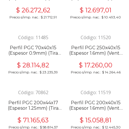
6m) 27454
6m) Pesado 27429
$
26.272,62
$
12.697,01
Precio s/imp. nac.:
$
21.712,91
Precio s/imp. nac.:
$
10.493,40
Código:
11485
Código:
11520
Perfil PGC 70x40x15
Perfil PGC 250x40x15
(Espesor 0.9mm) (Tira
(Espesor 1.6mm) (Venta
6m) 27397
por Metro) 27419
$
28.114,82
$
17.260,00
Precio s/imp. nac.:
$
23.235,39
Precio s/imp. nac.:
$
14.264,46
Código:
70862
Código:
11519
Perfil PGC 200x44x17
Perfil PGC 200x40x15
(Espesor 1.25mm) (Tira
(Espesor 1.6mm) (Venta
6m) 27415
por Metro) 27416
$
71.165,63
$
15.058,81
Precio s/imp. nac.:
$
58.814,57
Precio s/imp. nac.:
$
12.445,30