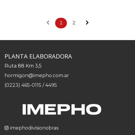
1
2
PLANTA ELABORADORA
Ruta 88 Km 3,5
hormigon@imepho.com.ar
(0223) 465-0115 / 4495
imephodivisionobras