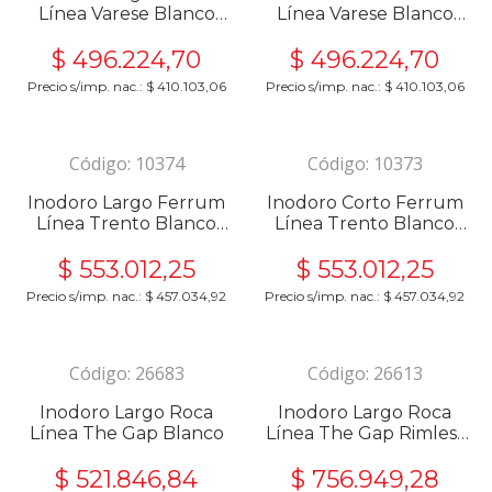
Línea Varese Blanco
Línea Varese Blanco
IJLMJ
IJCMJ
$
496.224,70
$
496.224,70
Precio s/imp. nac.:
$
410.103,06
Precio s/imp. nac.:
$
410.103,06
Código:
10374
Código:
10373
Inodoro Largo Ferrum
Inodoro Corto Ferrum
Línea Trento Blanco
Línea Trento Blanco
IELMJ
IECMJ
$
553.012,25
$
553.012,25
Precio s/imp. nac.:
$
457.034,92
Precio s/imp. nac.:
$
457.034,92
Código:
26683
Código:
26613
Inodoro Largo Roca
Inodoro Largo Roca
Línea The Gap Blanco
Línea The Gap Rimless
Blanco
$
521.846,84
$
756.949,28