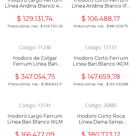
Inodoro Largo Ferrum
Inodoro Corto Ferrum
Línea Andina Blanco 4.5L
Línea Andina Blanco IFA
IALQ-B
B
$
129.131,74
$
106.488,17
Precio s/imp. nac.:
$
106.720,45
Precio s/imp. nac.:
$
88.006,75
Código:
11240
Código:
13131
Inodoro de Colgar
Inodoro Corto Ferrum
Ferrum Línea Bari
Línea Bari Blanco IKCM
Blanco IKPJ
$
347.054,75
$
147.659,78
Precio s/imp. nac.:
$
286.822,11
Precio s/imp. nac.:
$
122.032,88
Código:
13141
Código:
26885
Inodoro Largo Ferrum
Inodoro Corto Roca
Línea Bari Blanco IKLM
Línea Dama Senso
Blanco
$
166.422,09
$
380.723,12