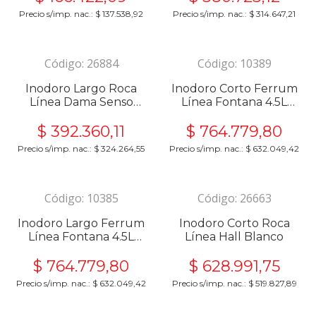
Precio s/imp. nac.:
$
137.538,92
Precio s/imp. nac.:
$
314.647,21
Código:
26884
Código:
10389
Inodoro Largo Roca
Inodoro Corto Ferrum
Línea Dama Senso
Línea Fontana 4.5L
Blanco
IOCQJ-B
$
392.360,11
$
764.779,80
Precio s/imp. nac.:
$
324.264,55
Precio s/imp. nac.:
$
632.049,42
Código:
10385
Código:
26663
Inodoro Largo Ferrum
Inodoro Corto Roca
Línea Fontana 4.5L
Línea Hall Blanco
IOLQ2-B
$
764.779,80
$
628.991,75
Precio s/imp. nac.:
$
632.049,42
Precio s/imp. nac.:
$
519.827,89