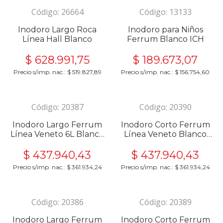
Código:
26664
Código:
13133
Inodoro Largo Roca
Inodoro para Niños
Línea Hall Blanco
Ferrum Blanco ICH
$
628.991,75
$
189.673,07
Precio s/imp. nac.:
$
519.827,89
Precio s/imp. nac.:
$
156.754,60
Código:
20387
Código:
20390
Inodoro Largo Ferrum
Inodoro Corto Ferrum
Línea Veneto 6L Blanco
Línea Veneto Blanco
ITLMJ-B
ITCMJ
$
437.940,43
$
437.940,43
Precio s/imp. nac.:
$
361.934,24
Precio s/imp. nac.:
$
361.934,24
Código:
20386
Código:
20389
Inodoro Largo Ferrum
Inodoro Corto Ferrum