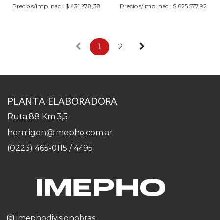
Precio s/imp. nac.:
$
431.278,38
Precio s/imp. nac.:
$
625.577,92
1
2
PLANTA ELABORADORA
Ruta 88 Km 3,5
hormigon@imepho.com.ar
(0223) 465-0115 / 4495
imephodivisionobras