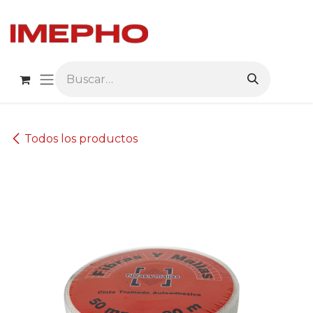
Ir al contenido
Todos los productos