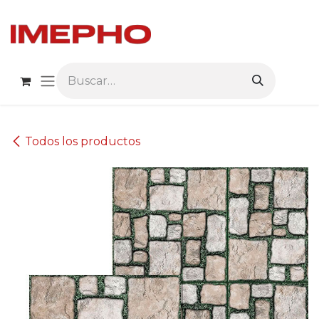
Ir al contenido
Todos los productos