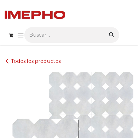
Ir al contenido
Todos los productos