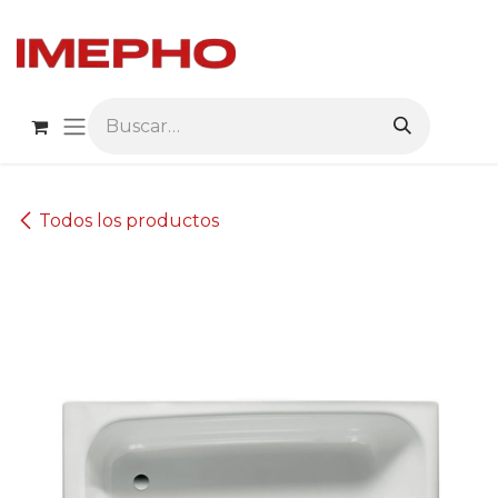
Ir al contenido
Todos los productos