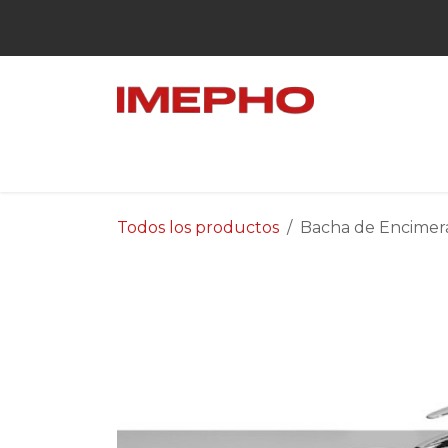
Ir al contenido
Inicio
Productos
Destacados
Ben
Todos los productos
Bacha de Encimer