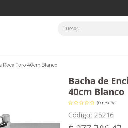
eficios
Hormigón
Créditos
Trabajá con nosotr
a Roca Foro 40cm Blanco
Bacha de Enc
40cm Blanco
(0 reseña)
Código:
25216