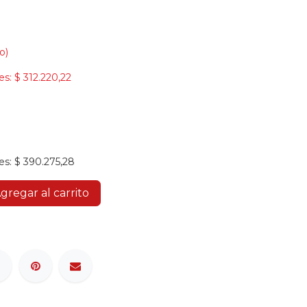
o)
es:
$
312.220,22
es:
$
390.275,28
gregar al carrito