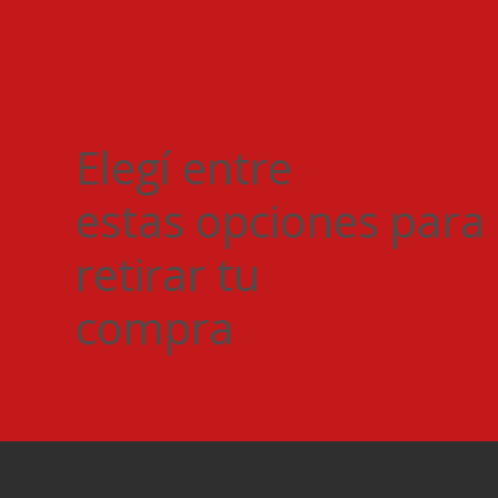
Elegí entre
estas opciones para
retirar tu
compra