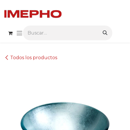
Ir al contenido
Todos los productos